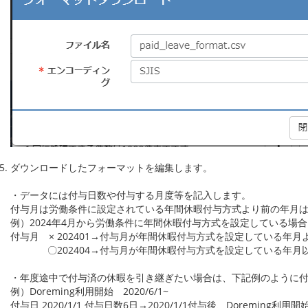
ダウンロードしたフォーマットを編集します。
・データには付与日数や付与する月度等を記入します。
付与月は労働条件に設定されている年間休暇付与方式より前の年月
例）2024年4月から労働条件に年間休暇付与方式を設定している場合
付与月 × 202401→付与月が年間休暇付与方式を設定している年
〇202404→付与月が年間休暇付与方式を設定している年月以
・年度途中で付与済の休暇を引き継ぎたい場合は、下記例のように
例）Doreming利用開始 2020/6/1~
付与日 2020/1/1 付与日数6日→2020/1/1付与後、Doremin