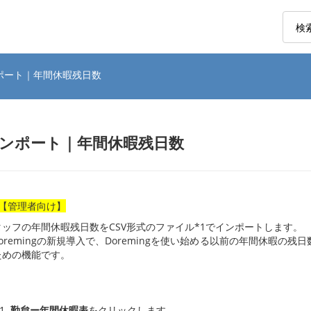
ンポート｜年間休暇残日数
ンポート｜年間休暇残日数
【管理者向け】
タッフの年間休暇残日数をCSV形式のファイル*1でインポートします。
oremingの新規導入で、Doremingを使い始める以前の年間休暇
ための機能です。
勤怠ー年間休暇表
をクリックします。