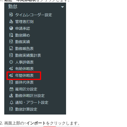
画面上部の
↑インポート
をクリックします。