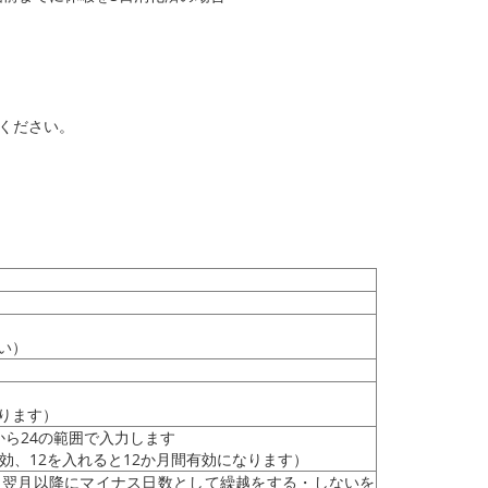
ください。
い）
ります）
ら24の範囲で入力します
効、12を入れると12か月間有効になります）
、翌月以降にマイナス日数として繰越をする・しないを