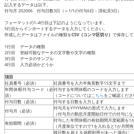
記入するデータは以下。
付与月 202006 付与日数3日（＝1/1の付与6日－消化済3日）
フォーマットの1-4行目は下記のようになっています。
5行目からインポートするデータを入力してください。
作成したデータはファイルの種類を
CSV（コンマ区切り）
で保存して
1行目 データの種類
2行目 登録可能なデータの文字数や文字の種類
3行目 データのサンプル
4行目 入力必須かどうか
項目
社員番号（必須）
社員番号を入力半角英数字15文字まで
年間休暇付与コード（必
付与する年間休暇のコードを入力します
須）
（コードについては
こちら
をご確認くださ
付与日数（必須）
付与する日数を入力します
付与月をYYYYMMの形式で入力します
付与月（必須）
（付与月の勤怠月度開始日付での付与にな
付与した年間休暇の有効期間月度範囲を1か
有効期間（必須）
（月度単位ですので1を入れると1か月間有
残日数を超える休暇利用があった場合に