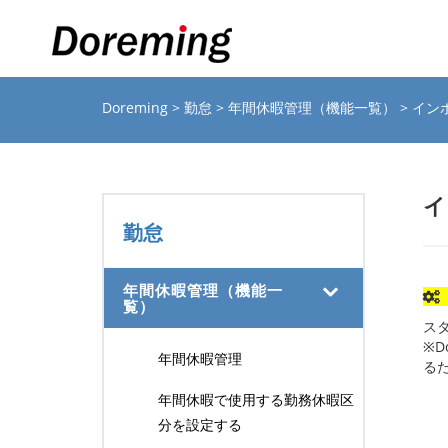
Doreming
>
勤怠
>
年間休暇管理（機能一覧）
> イ
イ
勤怠
年間休暇管理（機能一
覧）
ス
※D
年間休暇管理
る
年間休暇で使用する勤務休暇区
分を設定する