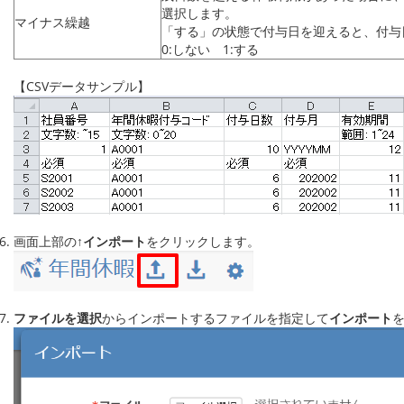
選択します。
マイナス繰越
「する」の状態で付与日を迎えると、付与
0:しない 1:する
【CSVデータサンプル】
画面上部の
↑インポート
をクリックします。
ファイルを選択
から
インポートするファイルを指定して
インポート