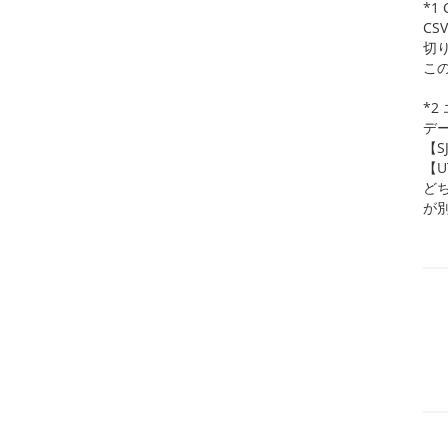
*1
CS
切
この
*2
デー
【
【
ど
が