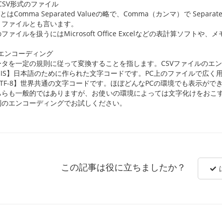
 CSV形式のファイル
VとはComma Separated Valueの略で、Comma（カンマ）で Sep
りファイルとも言います。
ファイルを扱うにはMicrosoft Office Excelなどの表計算ソフ
 エンコーディング
タを一定の規則に従って変換することを指します。CSVファイルのエンコー
SJIS】日本語のために作られた文字コードです。PC上のファイルで広く
UTF-8】世界共通の文字コードです。ほぼどんなPCの環境でも表示がで
ちらも一般的ではありますが、お使いの環境によっては文字化けをおこす
別のエンコーディングでお試しください。
この記事は役に立ちましたか？