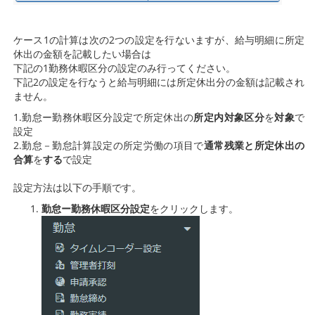
ケース1の計算は次の2つの設定を行ないますが、給与明細に所定
休出の金額を記載したい場合は
下記の1勤務休暇区分の設定のみ行ってください。
下記2の設定を行なうと給与明細には所定休出分の金額は記載され
ません。
1.勤怠ー勤務休暇区分設定で所定休出の
所定内対象区分
を
対象
で
設定
2.勤怠－勤怠計算設定の所定労働の項目で
通常残業と所定休出の
合算
を
する
で設定
設定方法は以下の手順です。
勤怠ー勤務休暇区分設定
をクリックします。