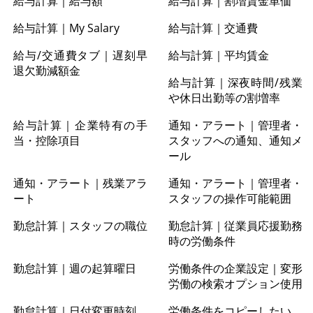
給与計算｜給与額
給与計算｜割増賃金単価
給与計算｜My Salary
給与計算｜交通費
給与/交通費タブ｜遅刻早
給与計算｜平均賃金
退欠勤減額金
給与計算｜深夜時間/残業
や休日出勤等の割増率
給与計算｜企業特有の手
通知・アラート｜管理者・
当・控除項目
スタッフへの通知、通知メ
ール
通知・アラート｜残業アラ
通知・アラート｜管理者・
ート
スタッフの操作可能範囲
勤怠計算｜スタッフの職位
勤怠計算｜従業員応援勤務
時の労働条件
勤怠計算｜週の起算曜日
労働条件の企業設定｜変形
労働の検索オプション使用
勤怠計算｜日付変更時刻
労働条件をコピーしたい