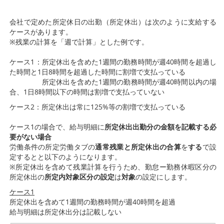
会社で定めた所定休日の出勤（所定休出）は次のように支給する
ケースがあります。
※残業の計算を「週で計算」とした例です。
ケース1：所定休出を含めた1週間の勤務時間が週40時間を超過し
た時間と1日8時間を超過した時間に割増で支払っている
所定休出を含めた1週間の勤務時間が週40時間以内の場
合、1日8時間以下の時間は割増で支払っていない
ケース2：所定休出は常に125%等の割増で支払っている
ケース1の場合で、給与明細に
所定休出出勤分の金額を記載する必
要がない場合
労働条件の所定労働タブの
通常残業と所定休出の合算
を
する
で設
定するとと以下のようになります。
※所定休出を含めて残業計算を行うため、勤怠ー勤務休暇区分の
所定休出の
所定内対象区分の設定
は
対象
の設定にします。
ケース1
所定休出を含めて1週間の勤務時間が週40時間を超過
給与明細は所定休出分は記載しない