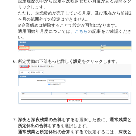
設定履歴の中から設定を反映させたい月度がある期間をク
リックします。
ただし、企業締めが完了している月度、及び現在から前後2
ヶ月の範囲外での設定はできません。
※企業締めは解除することで設定が可能になります。
適用開始年月度については、
こちら
の記事をご確認くださ
い。
所定労働の下部
もっと詳しく設定
をクリックします。
深夜と深夜残業の合算
を
する
を選択した後に、
通常残業と
所定休出の合算
を
する
を選択します。
通常残業と所定休出の合算
を
する
で設定するには、
深夜と