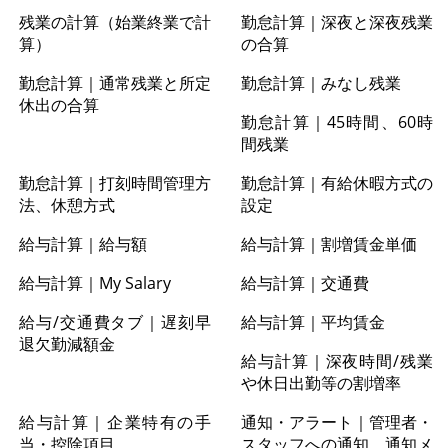
残業の計算（始業終業で計
勤怠計算｜深夜と深夜残業
算）
の合算
勤怠計算｜通常残業と所定
勤怠計算｜みなし残業
休出の合算
勤怠計算｜45時間、60時
間残業
勤怠計算｜打刻時間管理方
勤怠計算｜有給休暇方式の
法、休憩方式
設定
給与計算｜給与額
給与計算｜割増賃金単価
給与計算｜My Salary
給与計算｜交通費
給与/交通費タブ｜遅刻早
給与計算｜平均賃金
退欠勤減額金
給与計算｜深夜時間/残業
や休日出勤等の割増率
給与計算｜企業特有の手
通知・アラート｜管理者・
当・控除項目
スタッフへの通知、通知メ